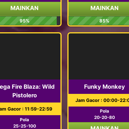
MAINKAN
MAINKAN
95%
85%
ega Fire Blaza: Wild
Funky Monkey
Pistolero
Jam Gacor : 00:00-22:
am Gacor : 11:59-22:59
Pola
20-20-80
Pola
25-25-100
MAINKAN