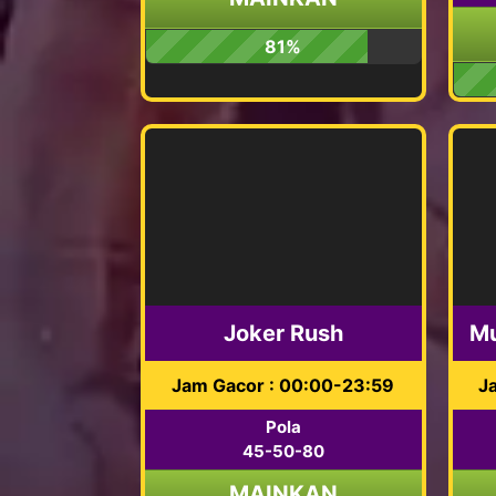
81%
Joker Rush
Mu
Jam Gacor : 00:00-23:59
J
Pola
45-50-80
MAINKAN