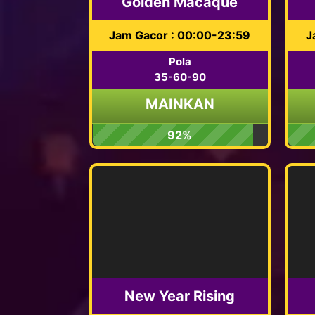
Golden Macaque
Jam Gacor : 00:00-23:59
J
Pola
35-60-90
MAINKAN
92%
New Year Rising