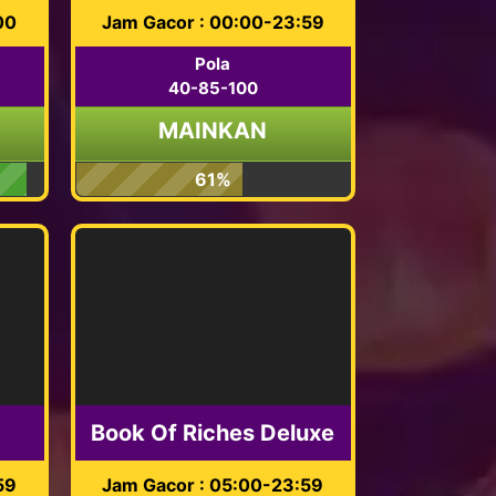
00
Jam Gacor : 00:00-23:59
Pola
40-85-100
MAINKAN
61%
Book Of Riches Deluxe
59
Jam Gacor : 05:00-23:59