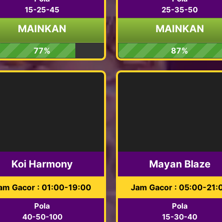
15-25-45
25-35-50
MAINKAN
MAINKAN
77%
87%
Koi Harmony
Mayan Blaze
am Gacor : 01:00-19:00
Jam Gacor : 05:00-21:
Pola
Pola
40-50-100
15-30-40