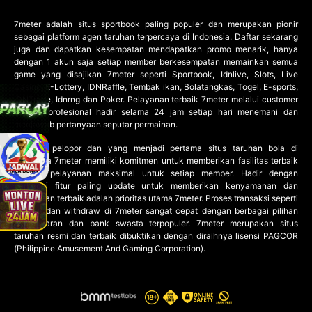
7meter
adalah situs sportbook paling populer dan merupakan pionir
sebagai platform agen taruhan terpercaya di Indonesia. Daftar sekarang
juga dan dapatkan kesempatan mendapatkan promo menarik, hanya
dengan 1 akun saja setiap member berkesempatan memainkan semua
game yang disajikan 7meter seperti Sportbook, Idnlive, Slots, Live
Casino, E-Lottery, IDNRaffle, Tembak ikan, Bolatangkas, Togel, E-sports,
IDNTrade, Idnrng dan Poker. Pelayanan terbaik 7meter melalui customer
service profesional hadir selama 24 jam setiap hari menemani dan
menjawab pertanyaan seputar permainan.
Sebagai pelopor dan yang menjadi pertama situs taruhan bola di
Indonesia 7meter memiliki komitmen untuk memberikan fasilitas terbaik
dengan pelayanan maksimal untuk setiap member. Hadir dengan
berbagai fitur paling update untuk memberikan kenyamanan dan
keamanan terbaik adalah prioritas utama 7meter. Proses transaksi seperti
deposit dan withdraw di 7meter sangat cepat dengan berbagai pilihan
pembayaran dan bank swasta terpopuler. 7meter merupakan situs
taruhan resmi dan terbaik dibuktikan dengan diraihnya lisensi PAGCOR
(Philippine Amusement And Gaming Corporation).